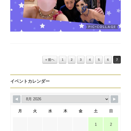
Post navigation
« 前へ
1
2
3
4
5
6
7
イベントカレンダー
月
火
水
木
金
土
日
1
2