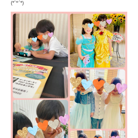
(*´꒳`*)