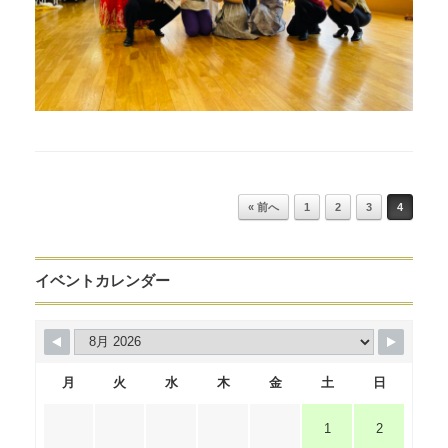
Post navigation
« 前へ
1
2
3
4
イベントカレンダー
月
火
水
木
金
土
日
1
2