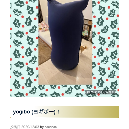
yogibo (ヨギボー)！
投稿日
2020/12/03
by
eandeda