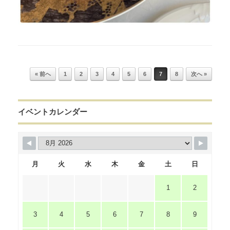
Post navigation
« 前へ
1
2
3
4
5
6
7
8
次へ »
イベントカレンダー
月
火
水
木
金
土
日
1
2
3
4
5
6
7
8
9