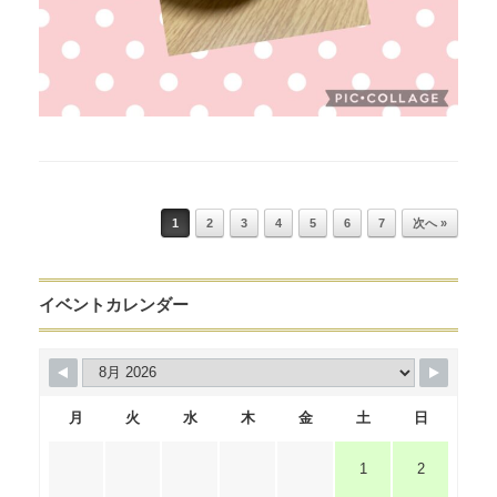
Post navigation
1
2
3
4
5
6
7
次へ »
イベントカレンダー
月
火
水
木
金
土
日
1
2