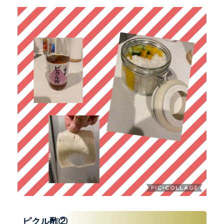
ピクル酢②