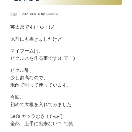
投稿日
2021/03/16
by
eandeda
英太郎です(・ω・)ノ
以前にも書きましたけど、
マイブームは、
ピクルスを作る事です♪( ´▽｀)
ピクル酢、
少し割高なので、
米酢で割って使っています。
今回、
初めて大根を入れてみました！
Let’s カツラむき！(´-ω-`)
全然、上手に出来ないf^_^;)笑