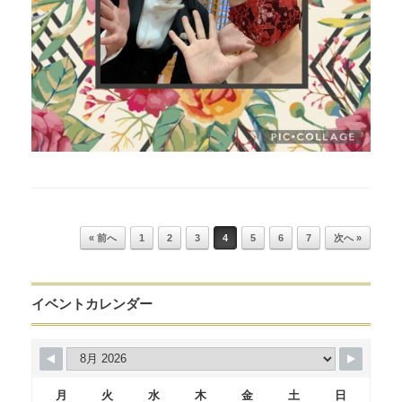
Post navigation
« 前へ
1
2
3
4
5
6
7
次へ »
イベントカレンダー
月
火
水
木
金
土
日