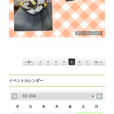
Post navigation
« 前へ
1
2
3
4
5
6
7
次へ »
イベントカレンダー
月
火
水
木
金
土
日