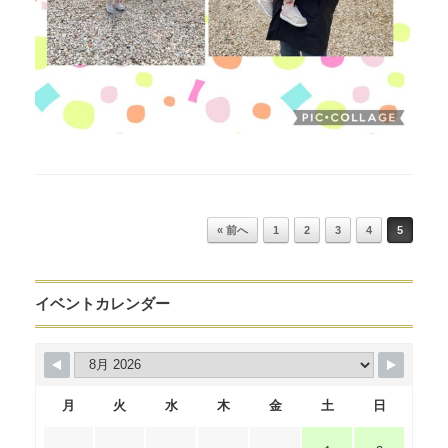
Post navigation
« 前へ
1
2
3
4
5
イベントカレンダー
月
火
水
木
金
土
日