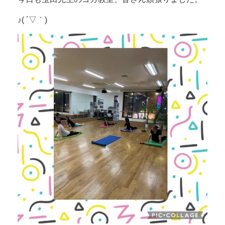
♪( ´▽｀)