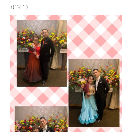
♪( ´▽｀)