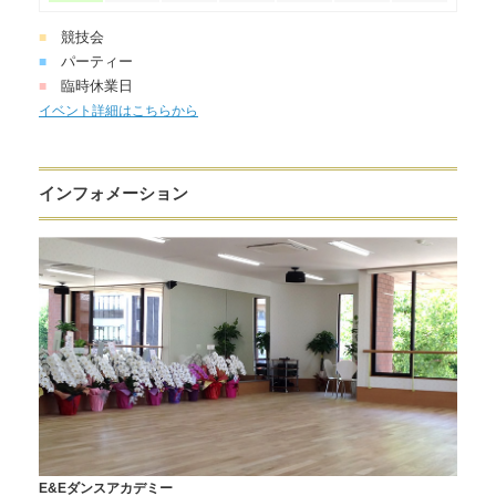
競技会
■
パーティー
■
臨時休業日
■
イベント詳細はこちらから
インフォメーション
E&Eダンスアカデミー