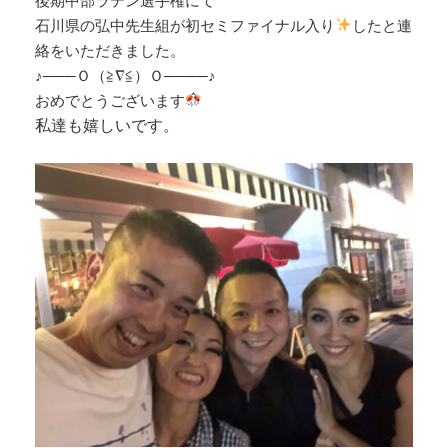
後期中部ラテン選手権にて
石川県の弘中先生組が初セミファイナル入り
したと連
絡をいただきました。
♪───Ｏ（≧∇≦）Ｏ────♪
おめでとうございます
私達も嬉しいです。