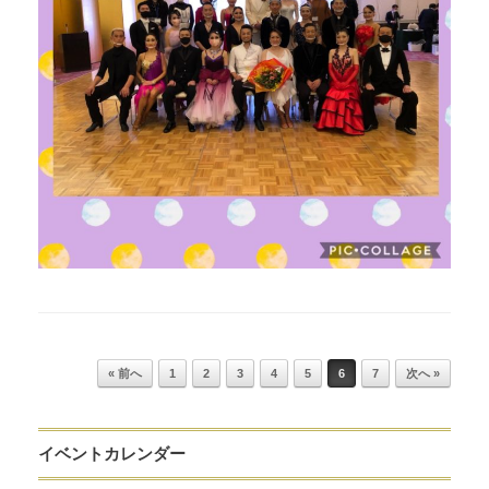
Post navigation
« 前へ
1
2
3
4
5
6
7
次へ »
イベントカレンダー