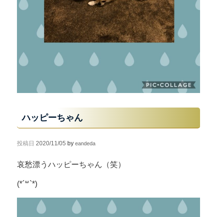
ハッピーちゃん
投稿日
2020/11/05
by
eandeda
哀愁漂うハッピーちゃん（笑）
(*´꒳`*)