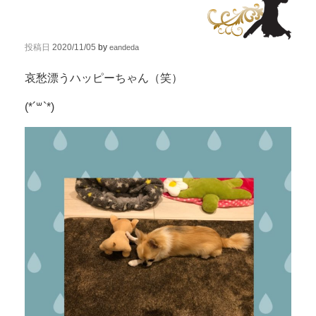
投稿日
2020/11/05
by
eandeda
哀愁漂うハッピーちゃん（笑）
(*´꒳`*)