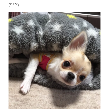
(*´꒳`*)