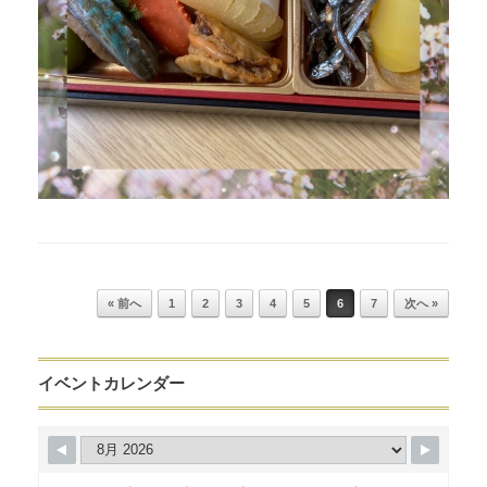
Post navigation
« 前へ
1
2
3
4
5
6
7
次へ »
イベントカレンダー