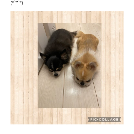
(*´꒳`*)