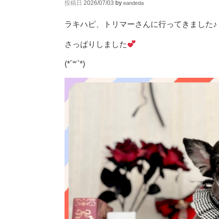
投稿日
2026/07/03
by
eandeda
ラキハピ、トリマーさんに行ってきました♪
さっぱりしました
(*´꒳`*)