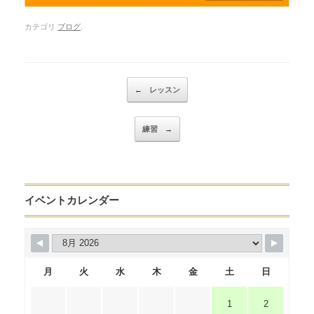
カテゴリ
ブログ
.
Post navigation
←
レッスン
練習
→
イベントカレンダー
月
火
水
木
金
土
日
1
2