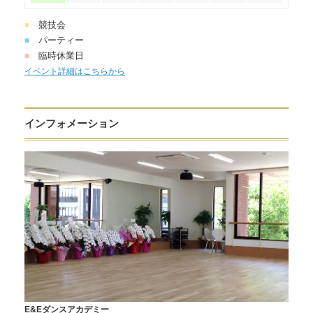
競技会
■
パーティー
■
臨時休業日
■
イベント詳細はこちらから
インフォメーション
E&Eダンスアカデミー