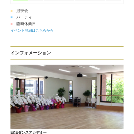
競技会
■
パーティー
■
臨時休業日
■
イベント詳細はこちらから
インフォメーション
E&Eダンスアカデミー