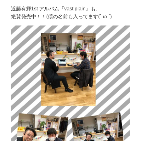
近藤有輝1st アルバム『vast plain』も、
絶賛発売中！！(僕の名前も入ってます(´-ω-`)