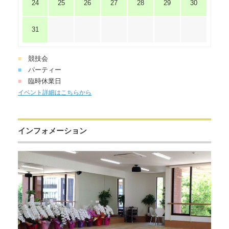
24
25
26
27
28
29
30
31
競技会
■
パーティー
■
臨時休業日
■
イベント詳細はこちらから
インフォメーション