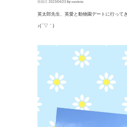
投稿日
2023/04/23
by
eandeda
英太郎先生、英愛と動物園デートに行って
♪( ´▽｀)