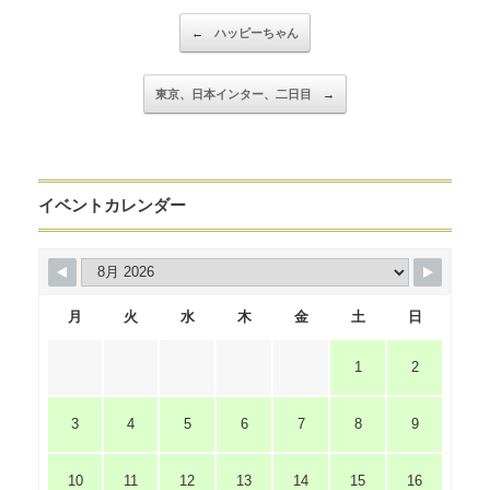
Post navigation
←
ハッピーちゃん
東京、日本インター、二日目
→
イベントカレンダー
月
火
水
木
金
土
日
1
2
3
4
5
6
7
8
9
10
11
12
13
14
15
16