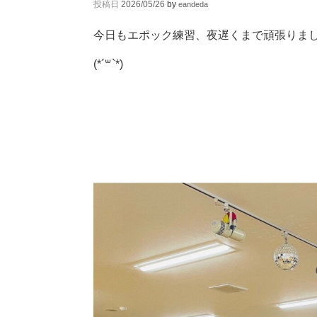
投稿日
2026/05/26
by
eandeda
今日もエポック練習、夜遅くまで頑張りま
(*´꒳`*)