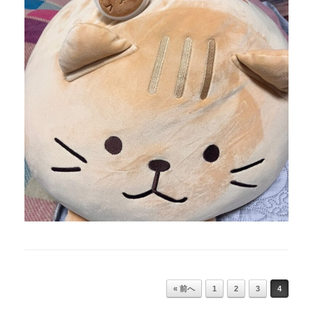
Post navigation
« 前へ
1
2
3
4