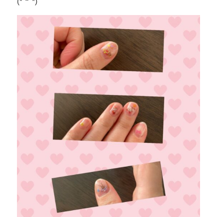
(*´꒳`*)