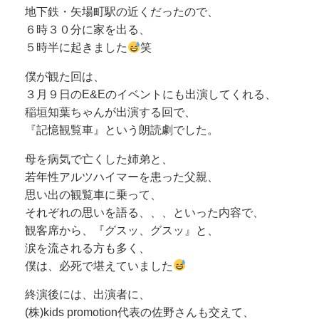
地下鉄・矢場町駅の近くだったので、
６時３０分に家を出る、
５時半に起きました
笑
僕が観た回は、
３月９日のE&Eのイベントにも出演してくれる、
稲垣知葉ちゃんが出演する回で、
『記憶観覧車』という朗読劇でした。
母を病気で亡くした姉弟と、
若年性アルツハイマーを患った父親、
思い出の観覧車に乗って、
それぞれの思いを語る、、、といった内容で、
観客席から、『グスッ、グスッ』と、
涙を流される方も多く、
僕は、必死で堪えていました
終演後には、出演者に、
(株)kids promotion代表の佐野さんも交えて、