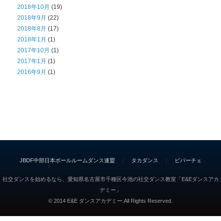
2018年10月
(19)
2018年9月
(22)
2018年8月
(17)
2018年1月
(1)
2017年10月
(1)
2017年1月
(1)
2016年9月
(1)
JBDF中部日本ボールルームダンス連盟
｜
タカダンス
｜
ビバーチェ
社交ダンスを始めるなら、愛知県名古屋市千種区今池の社交ダンス教室「E&Eダンスアカ
デミー」
© 2014 E&E ダンスアカデミー.All Rights Reserved.