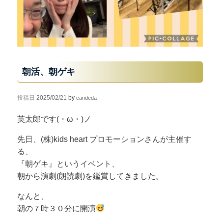
朝活、朝ゲキ
投稿日
2025/02/21
by
eandeda
英太郎です(・ω・)ノ
先日、(株)kids heart プロモーションさんが主催す
る、
『朝ゲキ』というイベント、
朝から演劇(朗読劇)を鑑賞してきました。
なんと、
朝の７時３０分に開演