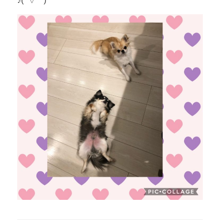
♪( ´▽｀)