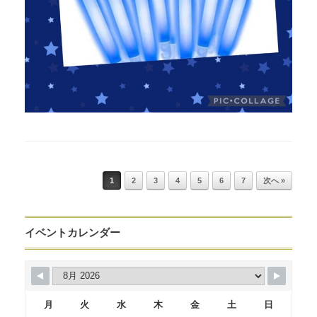
Post navigation
1
2
3
4
5
6
7
次へ »
イベントカレンダー
月
火
水
木
金
土
日