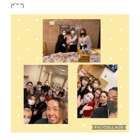
(*´꒳`*)