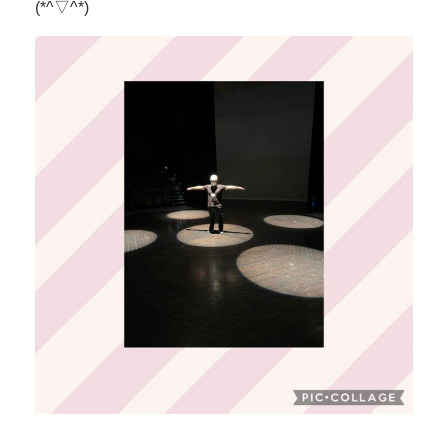
(*^▽^*)