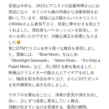
音楽は今作も、JAZZピアニストの近藤有輝さんにお
世話になり、オリジナル曲の作曲から演奏収録をお
願いしています。収録には大阪からバイオリニスト
のReikoさんも参加下さり、音楽に華やかさを加えて
くれました。僕自身もパーカッションを担当し、カ
ホンを叩いたのですが、大幅な修正が必要になりま
した
更にDTMでリズムを作り様々な種目を表現しまし
た。選曲には、『Blue Moon』をはじめ、
『Moonlight Serenade』『Moon River』『It’s Only a
Paper Moon』など、月に関する曲を集めました
映像はクリエイターの阪さんとアイデアを出し合
い、物語を彩る作品を作り上げ、さらにVJでダンス
を生中継再生し迫力を出しました。
ゲネプロを重ねるごとに、演者が意見や演出を出し
合い、少しずつ成長し変化していく舞台。
演劇が生きているのを実感する、最高の瞬間。