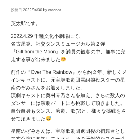
投稿日
2022/04/30
by
eandeda
英太郎です。
2022.4.29 千種文化小劇場にて、
名古屋発、社交ダンスミュージカル第２弾
『Gift from the Moon』を満員の観客の中、無事に完
走する事が出来ました
前作の『Over The Rainbow』から約２年、新しくメ
インキャストに、元宝塚歌劇団雪組娘役スターの星
南のぞみさんをお迎えしました。
演劇キャストに奥村琴乃さんを加え、さらに数人の
ダンサーには演劇パートにも挑戦して頂きました。
自分自身もダンス、演劇、歌(?)と、様々な挑戦をさ
せて頂きました
星南のぞみさんは、宝塚歌劇団退団後の初舞台とし
て本公演に参加して下さり、その圧倒的なスター性