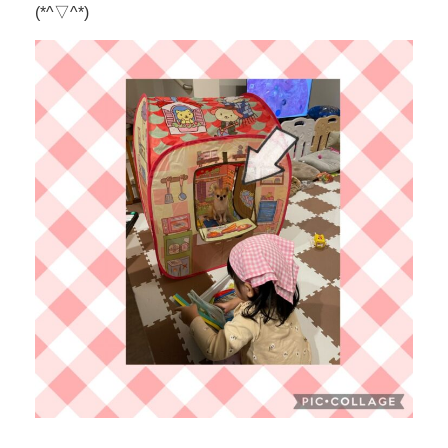
(*^▽^*)