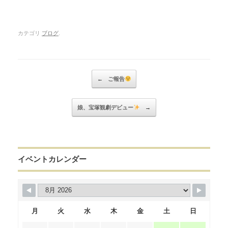
カテゴリ
ブログ
.
Post navigation
←
ご報告
娘、宝塚観劇デビュー
→
イベントカレンダー
月
火
水
木
金
土
日