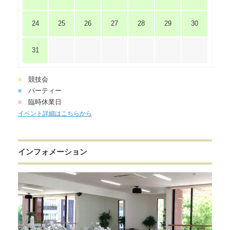
24
25
26
27
28
29
30
31
競技会
■
パーティー
■
臨時休業日
■
イベント詳細はこちらから
インフォメーション